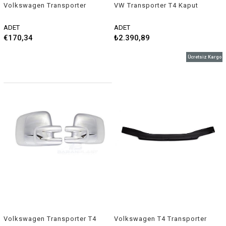
Volkswagen Transporter
VW Transporter T4 Kaput
spor yay helezon
koruyucu Rüzgarlık 1995-
40mm/40mm 2015-2019
2003
ADET
ADET
Coil-ex
€170,34
₺2.390,89
Ücretsiz Kargo
Volkswagen Transporter T4
Volkswagen T4 Transporter