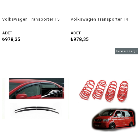
Volkswagen Transporter T5
Volkswagen Transporter T4
T6 Cityvan mugen cam
mugen cam rüzgarlığı 2 li
rüzgarlığı 4 lü set Sunplex
set 1990-2003 Sunplex
ADET
ADET
₺978,35
₺978,35
Ücretsiz Kargo