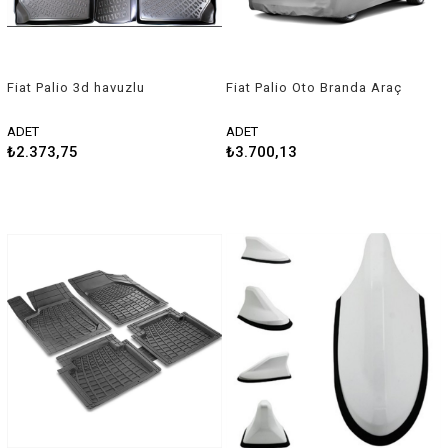
Fiat Palio 3d havuzlu
Fiat Palio Oto Branda Araç
paspas Rizline
Örtüsü 1998-2002 Niken
ADET
ADET
₺2.373,75
₺3.700,13