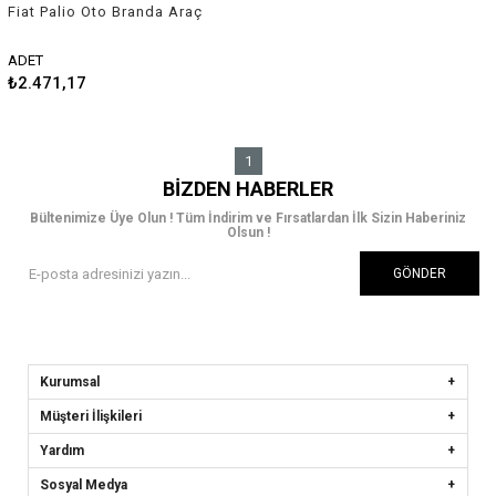
Fiat Palio Oto Branda Araç
Örtüsü 1998-2002 Guard
ADET
₺2.471,17
1
BIZDEN HABERLER
Bültenimize Üye Olun ! Tüm İndirim ve Fırsatlardan İlk Sizin Haberiniz
Olsun !
GÖNDER
Kurumsal
Müşteri İlişkileri
Yardım
Sosyal Medya