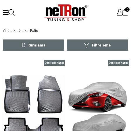
0
Palio
Sıralama
Filtreleme
Ücretsiz Kargo
Ücretsiz Kargo