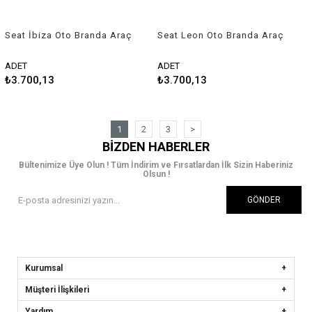
Seat İbiza Oto Branda Araç
Seat Leon Oto Branda Araç
Örtüsü 2008-2012 Niken
Örtüsü 2005-2012 Niken
ADET
ADET
₺3.700,13
₺3.700,13
1
2
3
>
BIZDEN HABERLER
Bültenimize Üye Olun ! Tüm İndirim ve Fırsatlardan İlk Sizin Haberiniz
Olsun !
GÖNDER
Kurumsal
Müşteri İlişkileri
Yardım