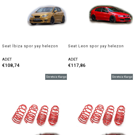
Seat İbiza spor yay helezon
Seat Leon spor yay helezon
45mm/45mm 2008-2017
45mm/45mm 1999-2005
Coil-ex
Coil-ex
ADET
ADET
€108,74
€117,86
Ücretsiz Kargo
Ücretsiz Kargo