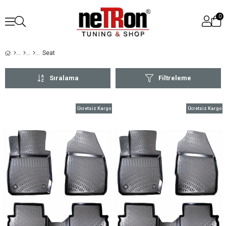
0
Seat
Sıralama
Filtreleme
Ücretsiz Kargo
Ücretsiz Kargo