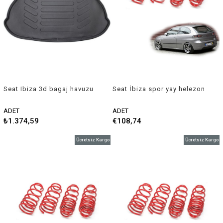
Seat Ibiza 3d bagaj havuzu
Seat İbiza spor yay helezon
2018-2020 sonrası Rizline
45mm/45mm 2002-2006
Coil-ex
ADET
ADET
₺1.374,59
€108,74
Ücretsiz Kargo
Ücretsiz Kargo