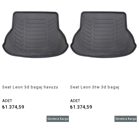
Seat Leon 3d bagaj havuzu
Seat Leon Stw 3d bagaj
2006-2012 (ince stepmne)
havuzu 2012 sonrası Rizline
Rizline
ADET
ADET
₺1.374,59
₺1.374,59
Ücretsiz Kargo
Ücretsiz Kargo