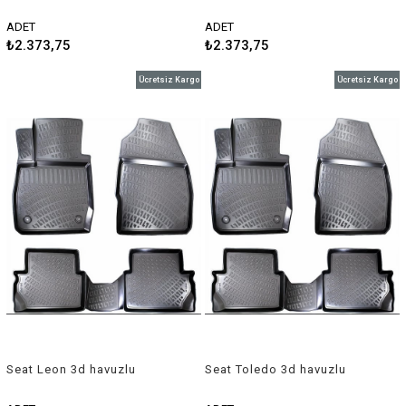
paspas 1999-2004 Rizline
paspas 2005-2012 Rizline
ADET
ADET
₺2.373,75
₺2.373,75
Ücretsiz Kargo
Ücretsiz Kargo
Seat Leon 3d havuzlu
Seat Toledo 3d havuzlu
paspas 2013-2018 Rizlinee
paspas 1999-2004 Rizline