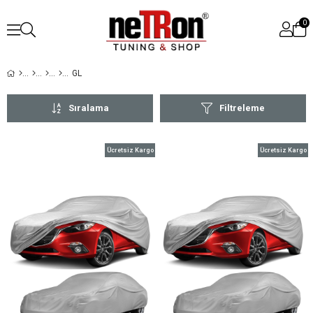
0
GL
Sıralama
Filtreleme
Ücretsiz Kargo
Ücretsiz Kargo