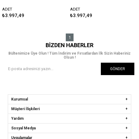
Araç Örtüsü 2012 Sonrası
Araç Örtüsü 2007-2012
Guard
Guard
ADET
ADET
₺3.997,49
₺3.997,49
1
BIZDEN HABERLER
Bültenimize Üye Olun ! Tüm İndirim ve Fırsatlardan İlk Sizin Haberiniz
Olsun !
GÖNDER
Kurumsal
Müşteri İlişkileri
Yardım
Sosyal Medya
Uygulamalar