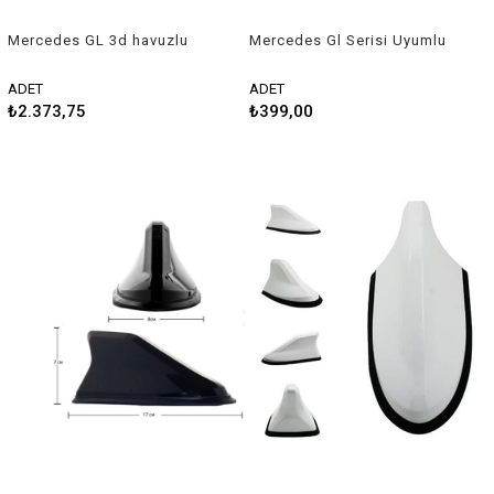
Mercedes GL 3d havuzlu
Mercedes Gl Serisi Uyumlu
paspas 2007-2012 Rizline
Balık Sırtı Shark Anten Gri
ADET
ADET
₺2.373,75
₺399,00