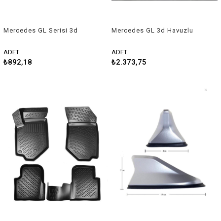
Mercedes GL Serisi 3d
Mercedes GL 3d Havuzlu
Havuzlu Üniversal Kesilebilir
Paspas 2007-2012 Rizline
Paspas
ADET
ADET
₺892,18
₺2.373,75