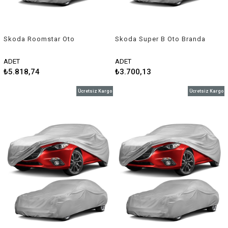
Skoda Roomstar Oto
Skoda Super B Oto Branda
Branda Araç Örtüsü 2010-
Araç Örtüsü 2015-2019
2015 Niken
Niken
ADET
ADET
₺5.818,74
₺3.700,13
Ücretsiz Kargo
Ücretsiz Kargo