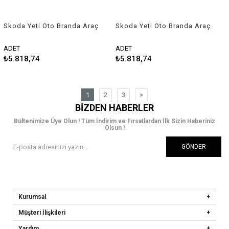
Skoda Yeti Oto Branda Araç
Skoda Yeti Oto Branda Araç
Örtüsü 2009-2013 Niken
Örtüsü 2014-2017 Niken
ADET
ADET
₺5.818,74
₺5.818,74
1
2
3
>
BIZDEN HABERLER
Bültenimize Üye Olun ! Tüm İndirim ve Fırsatlardan İlk Sizin Haberiniz
Olsun !
GÖNDER
Kurumsal
Müşteri İlişkileri
Yardım