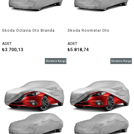
Skoda Octavia Oto Branda
Skoda Roomstar Oto
Araç Örtüsü 2014-2017
Branda Araç Örtüsü 2006-
Niken
2010 Niken
ADET
ADET
₺3.700,13
₺5.818,74
Ücretsiz Kargo
Ücretsiz Kargo