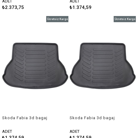
ADET
ADET
₺2.373,75
₺1.374,59
Ücretsiz Kargo
Ücretsiz Kargo
Skoda Fabia 3d bagaj
Skoda Fabia 3d bagaj
havuzu 2007-2014 Rizline
havuzu 2014 sonrası Rizline
ADET
ADET
₺1.374,59
₺1.374,59