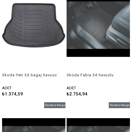
Skoda Yeti 3d bagaj havuzu
Skoda Fabia 3d havuzlu
2010 sonrası Rizline
paspas 2014 sonrası Sahler
ADET
ADET
₺1.374,59
₺2.754,94
Ücretsiz Kargo
Ücretsiz Kargo