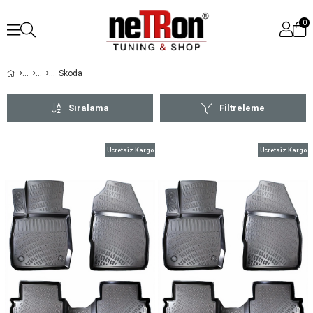
0
Skoda
Sıralama
Filtreleme
Ücretsiz Kargo
Ücretsiz Kargo