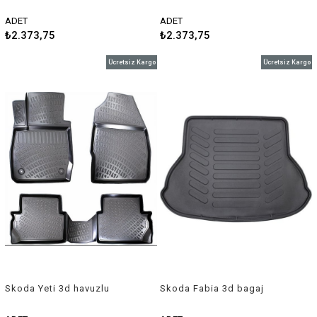
paspas 2008-2014 Rizline
paspas 2015-2018 Rizline
ADET
ADET
₺2.373,75
₺2.373,75
Ücretsiz Kargo
Ücretsiz Kargo
Skoda Yeti 3d havuzlu
Skoda Fabia 3d bagaj
paspas 2010-2016 Rizline
havuzu 1999-2007 Rizline