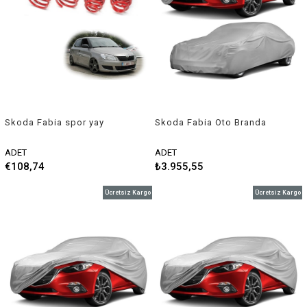
Skoda Fabia spor yay
Skoda Fabia Oto Branda
helezon 45mm/45mm 2009-
Araç Örtüsü 2007-2010
2014 Coil-ex
Niken
ADET
ADET
€108,74
₺3.955,55
Ücretsiz Kargo
Ücretsiz Kargo