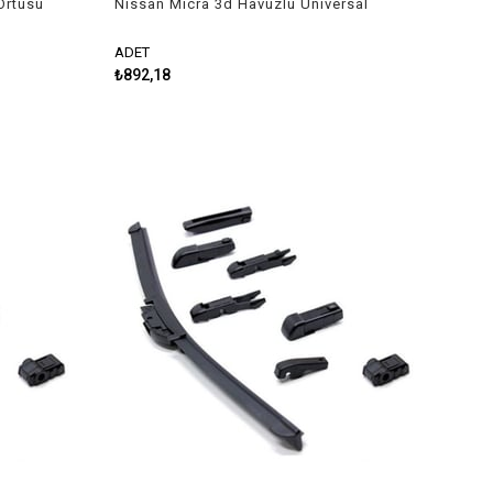
Örtüsü
Nissan Micra 3d Havuzlu Üniversal
Kesilebilir Paspas
ADET
₺892,18