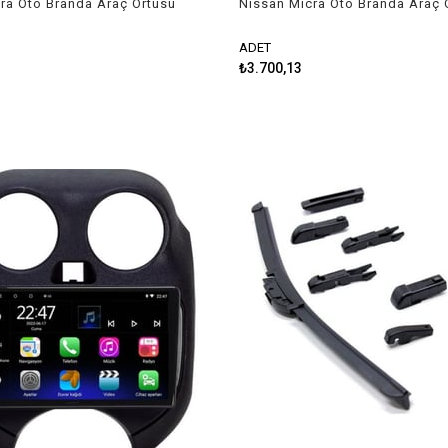
ra Oto Branda Araç Örtüsü
Nissan Micra Oto Branda Araç 
 Niken
2011-2016 Niken
ADET
₺3.700,13