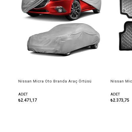
Nissan Micra Oto Branda Araç Örtüsü
Nissan Mic
2007-2010 Guard
2022 Rizli
ADET
ADET
₺2.471,17
₺2.373,75