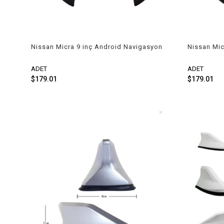
Nissan Micra 9 inç Android Navigasyon
Nissan Mic
ve Multimedya Sistemi Siyah Çerçeve
ve Multime
2011-2013
2011-2013
ADET
ADET
$179.01
$179.01