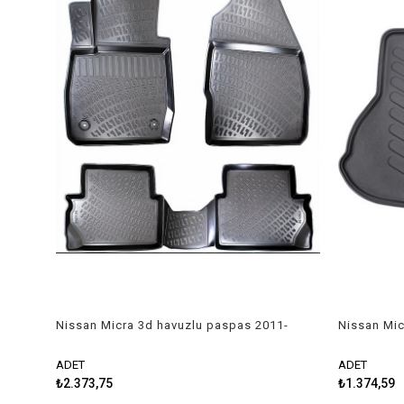
Nissan Micra 3d havuzlu paspas 2011-
Nissan Mic
2015 Rizline
2016 Rizli
ADET
ADET
₺2.373,75
₺1.374,59