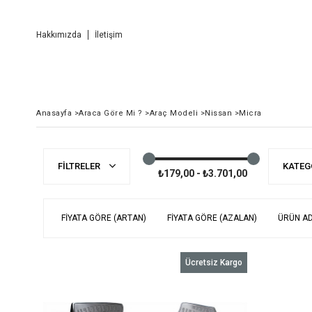
Hakkımızda
İletişim
Anasayfa
>
Araca Göre Mi ?
>
Araç Modeli
>
Nissan
>
Micra
FILTRELER
KATEG
₺179,00 - ₺3.701,00
FIYATA GÖRE (ARTAN)
FIYATA GÖRE (AZALAN)
ÜRÜN AD
Ücretsiz Kargo