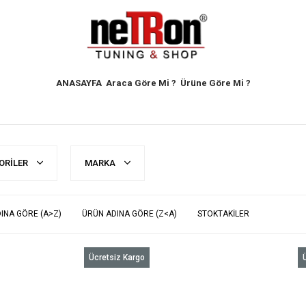
ANASAYFA
Araca Göre Mi ?
Ürüne Göre Mi ?
ORILER
MARKA
INA GÖRE (A>Z)
ÜRÜN ADINA GÖRE (Z<A)
STOKTAKILER
Ücretsiz Kargo