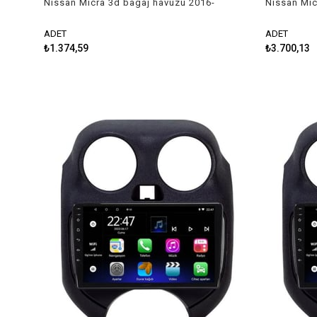
Nissan Micra 3d bagaj havuzu 2016-
Nissan Mic
2018 Rizline
2007-2010
ADET
ADET
₺1.374,59
₺3.700,13