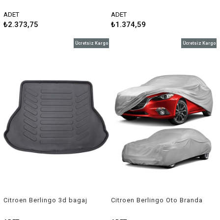
paspas 2019 sonrası Rizline
havuzu 2019 sonrası Rizline
ADET
ADET
₺2.373,75
₺1.374,59
Ücretsiz Kargo
Ücretsiz Kargo
Citroen Berlingo 3d bagaj
Citroen Berlingo Oto Branda
havuzu 1998-2008 Rizline
Araç Örtüsü 1996-2001
Niken