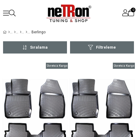
0
Berlingo
Sıralama
Filtreleme
Ücretsiz Kargo
Ücretsiz Kargo