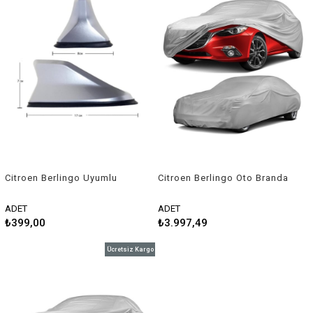
Citroen Berlingo Uyumlu
Citroen Berlingo Oto Branda
Balık Sırtı Shark Anten Gri
Araç Örtüsü 1996-2001
Guard
ADET
ADET
₺399,00
₺3.997,49
Ücretsiz Kargo