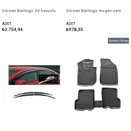
Citroen Berlingo 3d havuzlu
Citroen Berlingo mugen cam
paspas 2008 sonrası Sahler
rüzgarlığı 2002-2007 2 li set
Sunplex
ADET
ADET
₺2.754,94
₺978,35
Ücretsiz Kargo