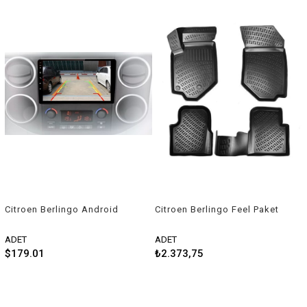
Citroen Berlingo Android
Citroen Berlingo Feel Paket
Navigasyon ve Multimedya
3d havuzlu paspas 2019-
Sistemi 9 inç Double Teyp
2022 Rizline
ADET
ADET
2020 Sonrası
$179.01
₺2.373,75