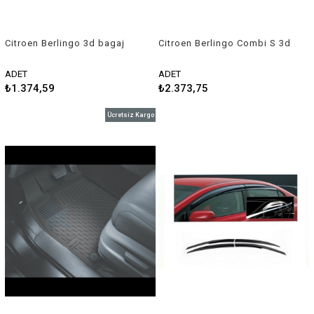
Citroen Berlingo 3d bagaj
Citroen Berlingo Combi S 3d
havuzu 2019-2020 Rizline
havuzlu paspas 2009-2018
Rizline
ADET
ADET
₺1.374,59
₺2.373,75
Ücretsiz Kargo