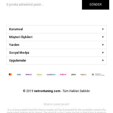
GÖNDER
Kurumsal
Müşteri İlişkileri
Yardım
Sosyal Medya
Uygulamalar
© 2019
netrontuning.com
- Tüm Hakları Saklıdır.
What is Lorem Ipsum?
It is a long established fact that a reader will be distracted by the readable content of a
page when looking at its layout. The point of using Lorem Ipsum is that it has a more-or-