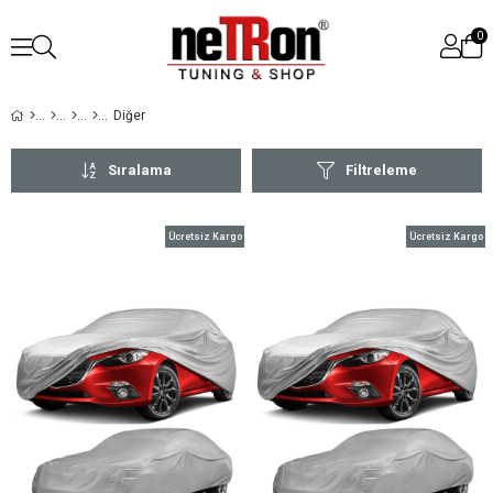
0
Diğer
Sıralama
Filtreleme
Ücretsiz Kargo
Ücretsiz Kargo