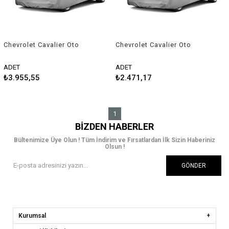
Chevrolet Cavalier Oto
Chevrolet Cavalier Oto
Branda Araç Örtüsü 1981-
Branda Araç Örtüsü 1981-
2005 Niken
2005 Guard
ADET
ADET
₺3.955,55
₺2.471,17
1
BIZDEN HABERLER
Bültenimize Üye Olun ! Tüm İndirim ve Fırsatlardan İlk Sizin Haberiniz
Olsun !
GÖNDER
Kurumsal