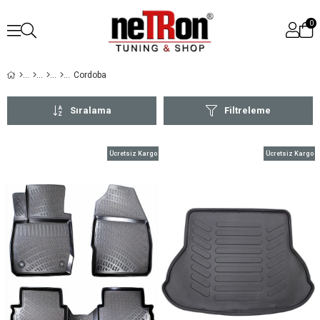
0
Cordoba
Sıralama
Filtreleme
Ücretsiz Kargo
Ücretsiz Kargo