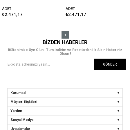
1999-2003 Guard
Araç Örtüsü 2002-2009
Guard
ADET
ADET
₺2.471,17
₺2.471,17
1
BIZDEN HABERLER
Bültenimize Üye Olun ! Tüm İndirim ve Fırsatlardan İlk Sizin Haberiniz
Olsun !
GÖNDER
Kurumsal
Müşteri İlişkileri
Yardım
Sosyal Medya
Uygulamalar