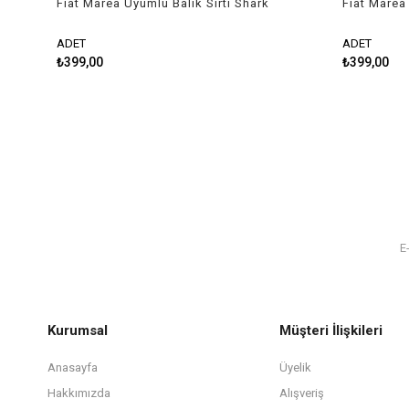
Fiat Marea Uyumlu Balık Sırtı Shark
Fiat Marea 
Anten Beyaz
Anten Siya
ADET
ADET
₺399,00
₺399,00
Kurumsal
Müşteri İlişkileri
Anasayfa
Üyelik
Hakkımızda
Alışveriş