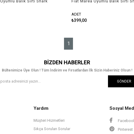
Uyumlu Balık Sırtı Shark
Fiat Marea Uyumlu Balık Sırtı S
h
Anten Gri
ADET
₺399,00
1
BIZDEN HABERLER
Bültenimize Üye Olun ! Tüm İndirim ve Fırsatlardan İlk Sizin Haberiniz Olsun !
GÖNDER
Yardım
Sosyal Med
Müşteri Hizmetleri
Faceboo
Sıkça Sorulan Sorular
Pinterest