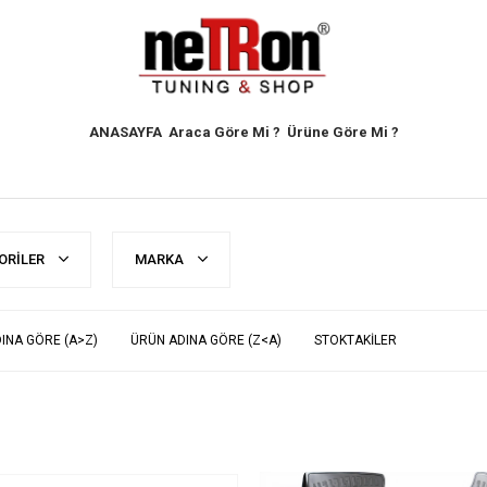
ANASAYFA
Araca Göre Mi ?
Ürüne Göre Mi ?
ORILER
MARKA
INA GÖRE (A>Z)
ÜRÜN ADINA GÖRE (Z<A)
STOKTAKILER