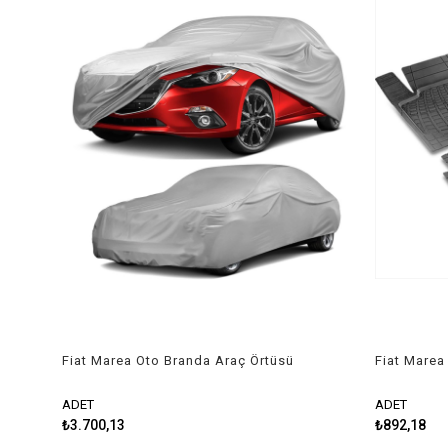
Fiat Marea Oto Branda Araç Örtüsü
Fiat Marea
2002-2007 Niken
Kesilebilir
ADET
ADET
₺3.700,13
₺892,18