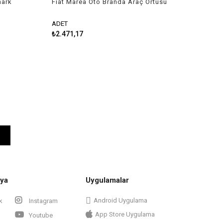
hark
Fiat Marea Oto Branda Araç Örtüsü
2002-2007 Guard
ADET
₺2.471,17
ya
Uygulamalar
Android Uygulama
k
Instagram
App Store Uygulama
Youtube