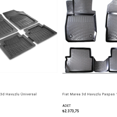
 3d Havuzlu Üniversal
Fiat Marea 3d Havuzlu Paspas 
 Paspas
2002 Rizline
ADET
₺2.373,75