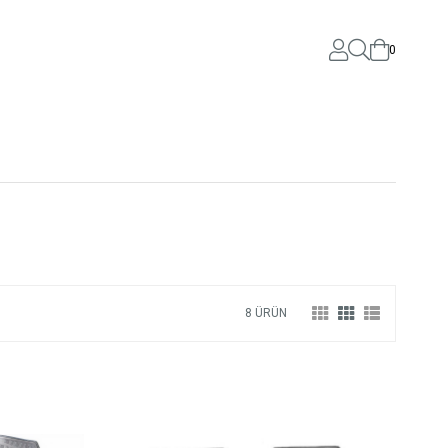
0
8 ÜRÜN