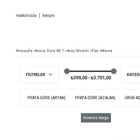
Hakkımızda
İletişim
Anasayfa
>
Araca Göre Mi ?
>
Araç Modeli
>
Fiat
>
Marea
FILTRELER
KATEG
₺399,00 - ₺3.701,00
FIYATA GÖRE (ARTAN)
FIYATA GÖRE (AZALAN)
ÜRÜN AD
Ücretsiz Kargo