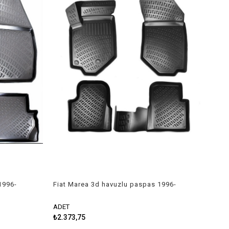
1996-
Fiat Marea 3d havuzlu paspas 1996-
2002 Rizline
ADET
₺2.373,75