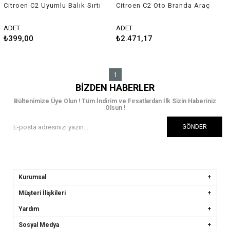
Citroen C2 Uyumlu Balık Sırtı
Citroen C2 Oto Branda Araç
Shark Anten Gri
Örtüsü 2003-2009 Guard
ADET
ADET
₺399,00
₺2.471,17
1
BIZDEN HABERLER
Bültenimize Üye Olun ! Tüm İndirim ve Fırsatlardan İlk Sizin Haberiniz
Olsun !
GÖNDER
Kurumsal
Müşteri İlişkileri
Yardım
Sosyal Medya