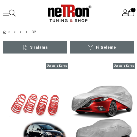
0
C2
Sıralama
Filtreleme
Ücretsiz Kargo
Ücretsiz Kargo