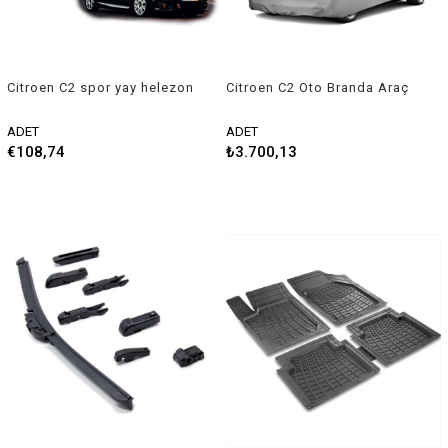
Citroen C2 spor yay helezon
Citroen C2 Oto Branda Araç
45mm/45mm 2003-2008
Örtüsü 2003-2009 Niken
Coil-ex
ADET
ADET
€108,74
₺3.700,13