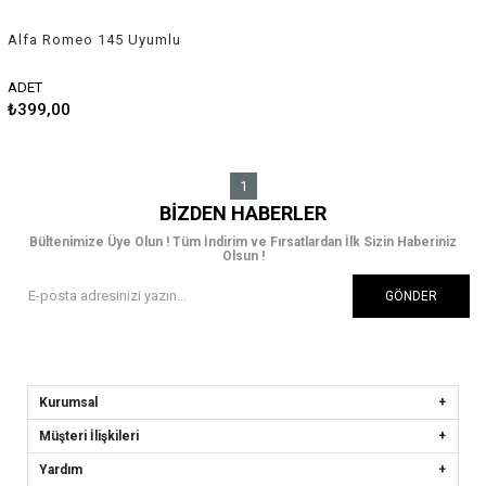
Alfa Romeo 145 Uyumlu
Balık Sırtı Shark Anten Gri
ADET
₺399,00
1
BIZDEN HABERLER
Bültenimize Üye Olun ! Tüm İndirim ve Fırsatlardan İlk Sizin Haberiniz
Olsun !
GÖNDER
Kurumsal
Müşteri İlişkileri
Yardım