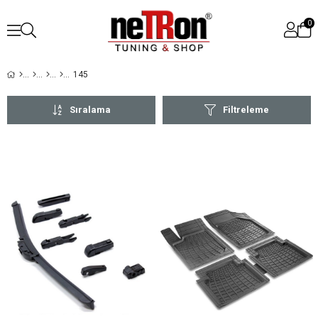
0
145
Sıralama
Filtreleme