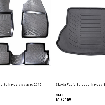
a 3d havuzlu paspas 2015-
Skoda Fabia 3d bagaj havuzu 
ne
2007 Rizline
ADET
₺1.374,59