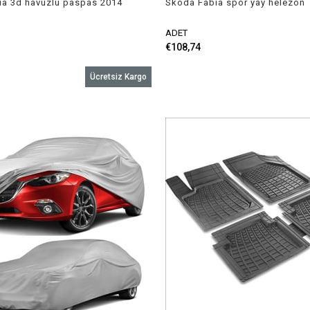
ia 3d havuzlu paspas 2014
Skoda Fabia spor yay helezon
hler
45mm/45mm 2000-2008 Coil-ex
ADET
€108,74
Ücretsiz Kargo