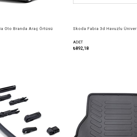
a Oto Branda Araç Örtüsü
Skoda Fabia 3d Havuzlu Üniver
 Niken
Kesilebilir Paspas
ADET
₺892,18