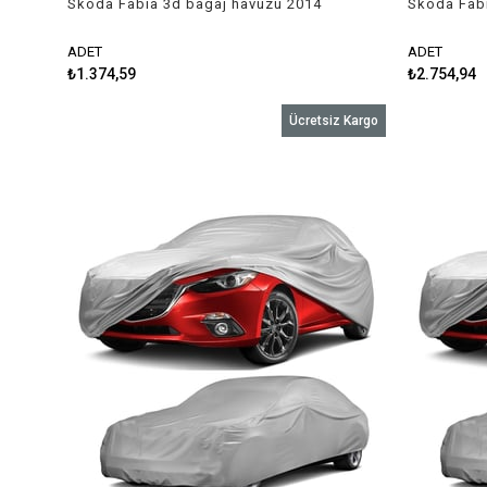
Skoda Fabia 3d bagaj havuzu 2014
Skoda Fab
sonrası Rizline
sonrası Sa
ADET
ADET
₺1.374,59
₺2.754,94
Ücretsiz Kargo