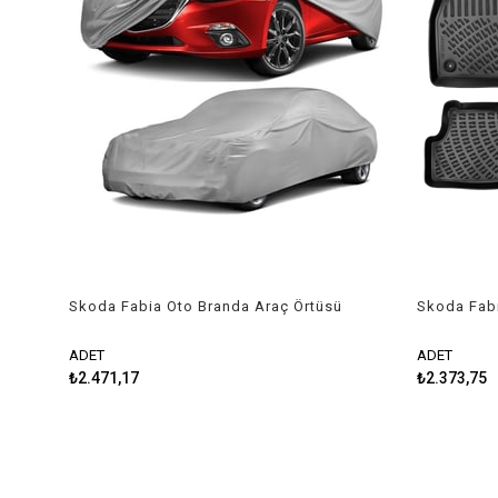
Skoda Fabia Oto Branda Araç Örtüsü
Skoda Fabi
2007-2010 Guard
Paspas
ADET
ADET
₺2.471,17
₺2.373,75