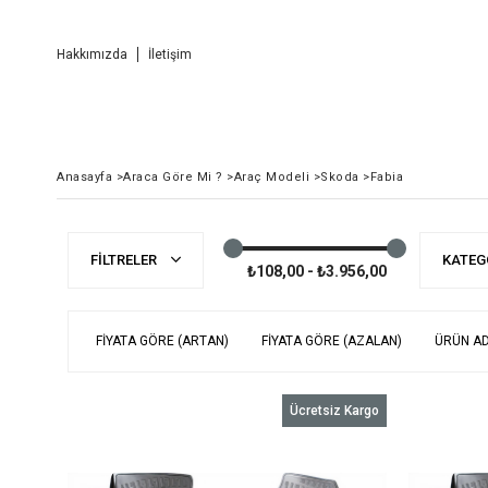
Hakkımızda
İletişim
Anasayfa
>
Araca Göre Mi ?
>
Araç Modeli
>
Skoda
>
Fabia
FILTRELER
KATEG
₺108,00 - ₺3.956,00
FIYATA GÖRE (ARTAN)
FIYATA GÖRE (AZALAN)
ÜRÜN AD
Ücretsiz Kargo