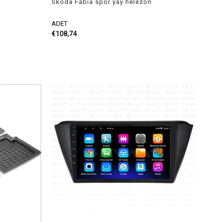
Skoda Fabia spor yay helezon
45mm/45mm 2009-2014 Coil-ex
ADET
€108,74