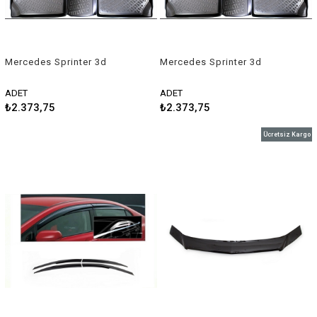
Mercedes Sprinter 3d
Mercedes Sprinter 3d
havuzlu paspas 2007-2017
havuzlu paspas 2013
Rizline
sonrası Rizline
ADET
ADET
₺2.373,75
₺2.373,75
Ücretsiz Kargo