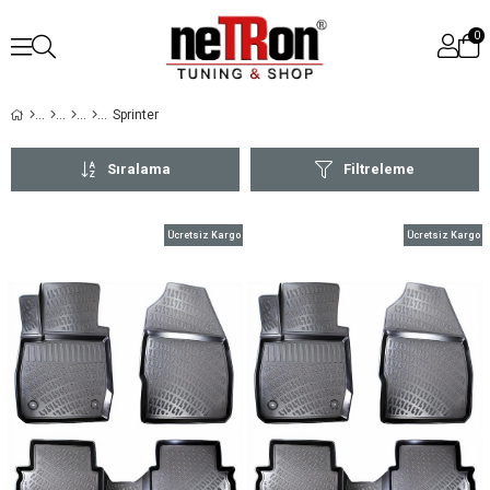
0
Sprinter
Sıralama
Filtreleme
Ücretsiz Kargo
Ücretsiz Kargo