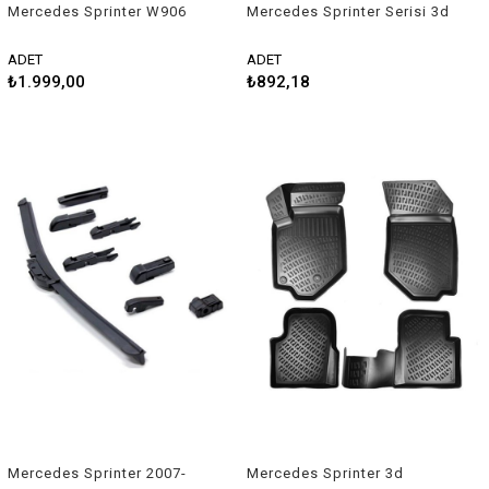
Mercedes Sprinter W906
Mercedes Sprinter Serisi 3d
Facelift Ön Kaput Rüzgarlığı
Havuzlu Üniversal Kesilebilir
(Kısa Model) 2014-2017
Paspas
ADET
ADET
Arası
₺1.999,00
₺892,18
Mercedes Sprinter 2007-
Mercedes Sprinter 3d