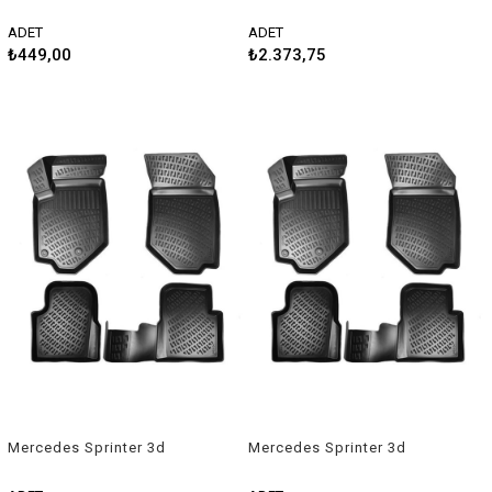
2014 Uyumlu Silecek Takımı
havuzlu paspas 2006-2013
Rizline
ADET
ADET
₺449,00
₺2.373,75
Mercedes Sprinter 3d
Mercedes Sprinter 3d
havuzlu paspas 2013-2019
havuzlu paspas 2019-2022
Rizline
Rizline