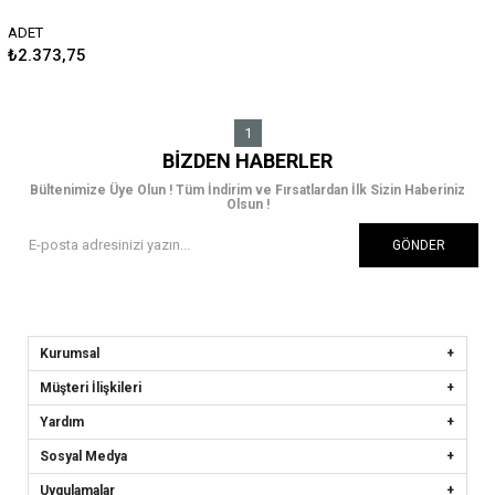
havuzlu paspas 2023 Rizline
ADET
₺2.373,75
1
BIZDEN HABERLER
Bültenimize Üye Olun ! Tüm İndirim ve Fırsatlardan İlk Sizin Haberiniz
Olsun !
GÖNDER
Kurumsal
Müşteri İlişkileri
Yardım
Sosyal Medya
Uygulamalar