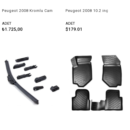
Peugeot 2008 Kromlu Cam
Peugeot 2008 10.2 inç
Rüzgarlığı
Android Navigasyon ve
Multimedya Sistemi 2012-
ADET
ADET
2020
₺1.725,00
$179.01