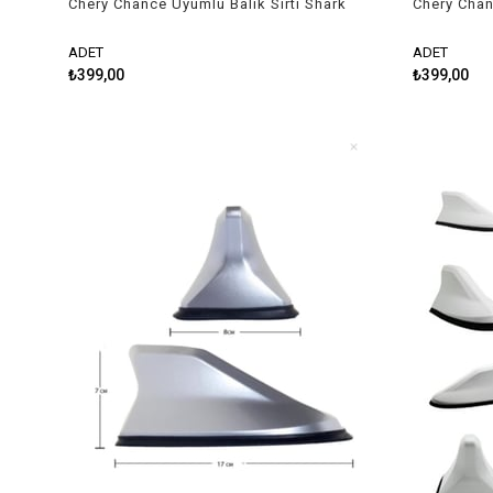
Chery Chance Uyumlu Balık Sırtı Shark
Chery Chan
Anten Siyah
Anten Gri
ADET
ADET
₺399,00
₺399,00