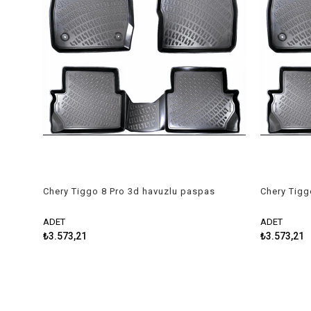
Chery Tiggo 8 Pro 3d havuzlu paspas
Chery Tigg
2022-2023 Rizline
havuzlu pa
ADET
ADET
₺3.573,21
₺3.573,21