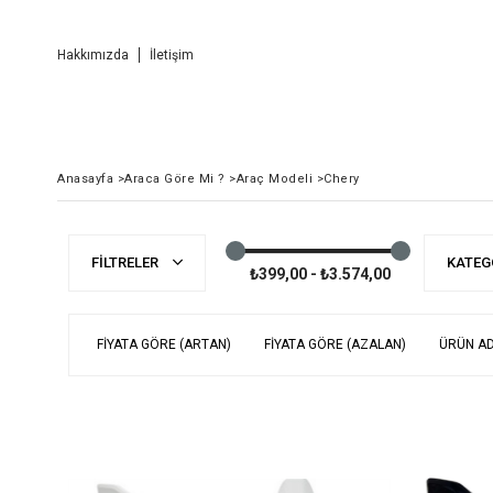
Hakkımızda
İletişim
Anasayfa
>
Araca Göre Mi ?
>
Araç Modeli
>
Chery
FILTRELER
KATEG
₺399,00 - ₺3.574,00
FIYATA GÖRE (ARTAN)
FIYATA GÖRE (AZALAN)
ÜRÜN AD