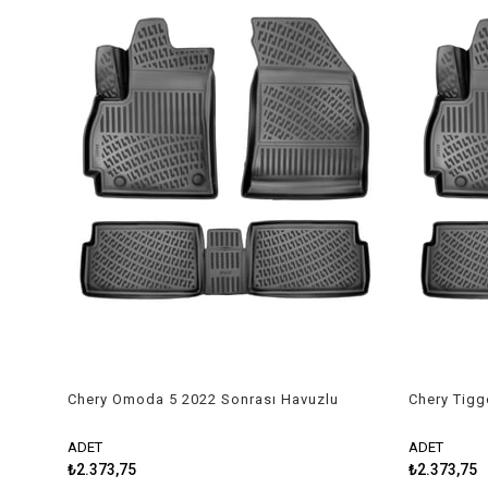
Chery Omoda 5 2022 Sonrası Havuzlu
Chery Tigg
Paspas
Havuzlu P
ADET
ADET
₺2.373,75
₺2.373,75