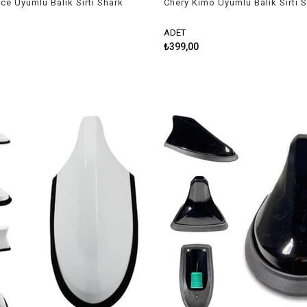
ce Uyumlu Balık Sırtı Shark
Chery Kimo Uyumlu Balık Sırtı 
Anten Beyaz
ADET
₺399,00