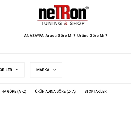
ANASAYFA
Araca Göre Mi ?
Ürüne Göre Mi ?
ORILER
MARKA
INA GÖRE (A>Z)
ÜRÜN ADINA GÖRE (Z<A)
STOKTAKILER