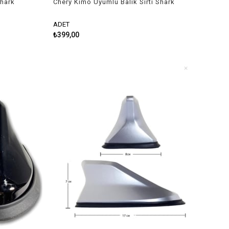
Shark
Chery Kimo Uyumlu Balık Sırtı Shark
Anten Siyah
ADET
₺399,00