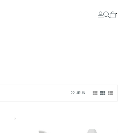
0
22 ÜRÜN