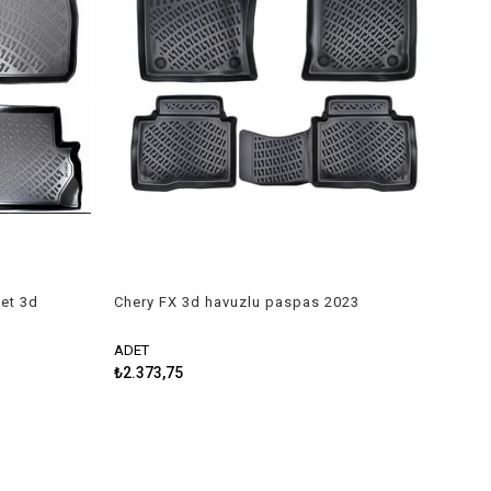
ket 3d
Chery FX 3d havuzlu paspas 2023
ine
Rizline
ADET
₺2.373,75