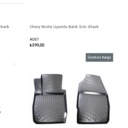
Shark
Chery Niche Uyumlu Balık Sırtı Shark
Anten Gri
ADET
₺399,00
Ücretsiz Kargo