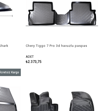
 Shark
Chery Tiggo 7 Pro 3d havuzlu paspas
2022-2023 Rizline
ADET
₺2.373,75
Ücretsiz Kargo