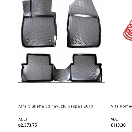
Alfa Giulietta 3d havuzlu paspas 2010
Alfa Romeo
sonrası Rizline
45mm/45mm
ADET
ADET
₺2.373,75
€113,30