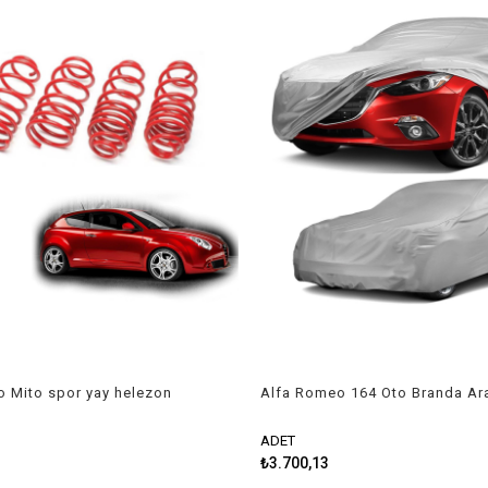
 Mito spor yay helezon
Alfa Romeo 164 Oto Branda Ar
 2008-2018 Coil-ex
Örtüsü 1987-1998 Niken
ADET
₺3.700,13