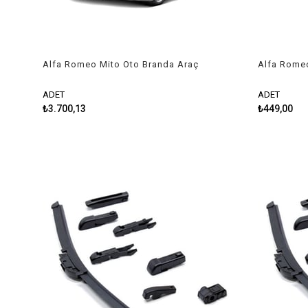
Alfa Romeo Mito Oto Branda Araç
Alfa Rome
Örtüsü 2008-2020 Niken
Silecek Ta
ADET
ADET
₺3.700,13
₺449,00