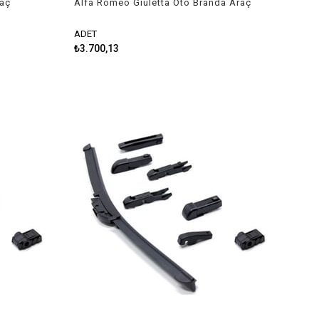
raç
Alfa Romeo Giuletta Oto Branda Araç
Örtüsü 2011-2020 Niken
ADET
₺3.700,13