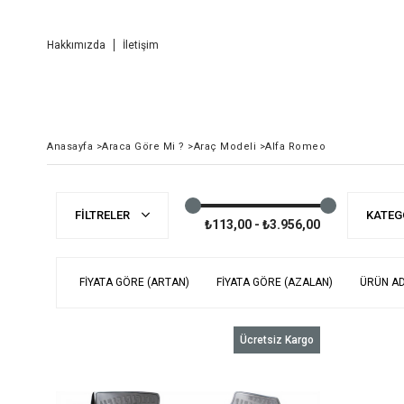
Hakkımızda
İletişim
Anasayfa
>
Araca Göre Mi ?
>
Araç Modeli
>
Alfa Romeo
FILTRELER
KATEG
₺113,00 - ₺3.956,00
FIYATA GÖRE (ARTAN)
FIYATA GÖRE (AZALAN)
ÜRÜN AD
Ücretsiz Kargo