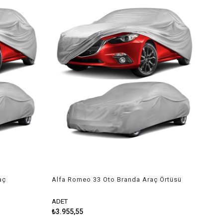
aç
Alfa Romeo 33 Oto Branda Araç Örtüsü
1983-1995 Niken
ADET
₺3.955,55