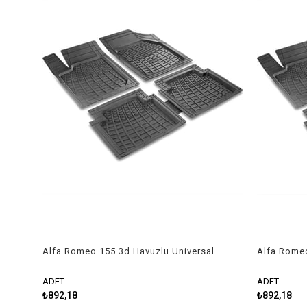
Alfa Romeo 155 3d Havuzlu Üniversal
Alfa Romeo
Kesilebilir Paspas
Kesilebilir
ADET
ADET
₺892,18
₺892,18