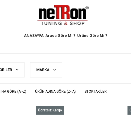
ANASAYFA
Araca Göre Mi ?
Ürüne Göre Mi ?
ORILER
MARKA
INA GÖRE (A>Z)
ÜRÜN ADINA GÖRE (Z<A)
STOKTAKILER
Ücretsiz Kargo