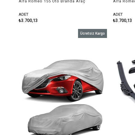
Alfa Romeo 155 Oto Branda Araç
Alfa Rome
Örtüsü 1992-1998 Niken
Örtüsü 199
ADET
ADET
₺3.700,13
₺3.700,13
Ücretsiz Kargo