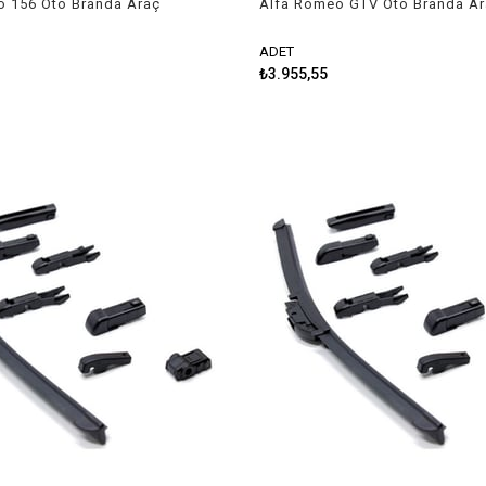
o 156 Oto Branda Araç
Alfa Romeo GTV Oto Branda A
7-2007 Niken
Örtüsü 1993-2004 Niken
ADET
₺3.955,55