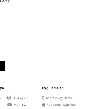
a Araç
ya
Uygulamalar
Android Uygulama
k
Instagram
App Store Uygulama
Youtube