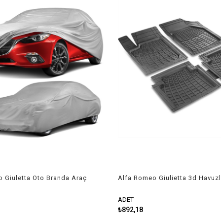
 Giuletta Oto Branda Araç
Alfa Romeo Giulietta 3d Havuz
1-2020 Niken
Üniversal Kesilebilir Paspas
ADET
₺892,18