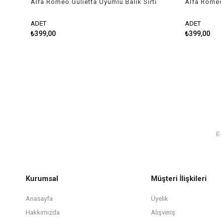
Alfa Romeo Gulietta Uyumlu Balık Sırtı
Alfa Romeo
Shark Anten Siyah
Shark Ante
ADET
ADET
₺399,00
₺399,00
Kurumsal
Müşteri İlişkileri
Anasayfa
Üyelik
Hakkımızda
Alışveriş