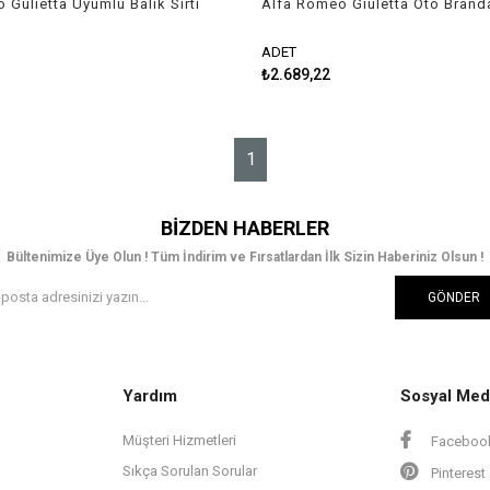
 Gulietta Uyumlu Balık Sırtı
Alfa Romeo Giuletta Oto Brand
n Gri
Örtüsü 2011-2020 Guard
ADET
₺2.689,22
1
BIZDEN HABERLER
Bültenimize Üye Olun ! Tüm İndirim ve Fırsatlardan İlk Sizin Haberiniz Olsun !
GÖNDER
Yardım
Sosyal Med
Müşteri Hizmetleri
Faceboo
Sıkça Sorulan Sorular
Pinterest