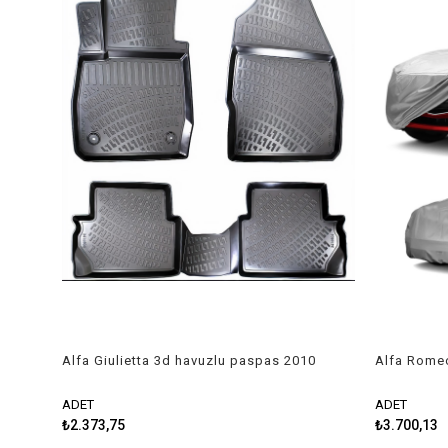
Alfa Giulietta 3d havuzlu paspas 2010
Alfa Romeo
sonrası Rizline
Örtüsü 201
ADET
ADET
₺2.373,75
₺3.700,13