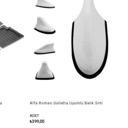
lu
Alfa Romeo Gulietta Uyumlu Balık Sırtı
Shark Anten Beyaz
ADET
₺399,00