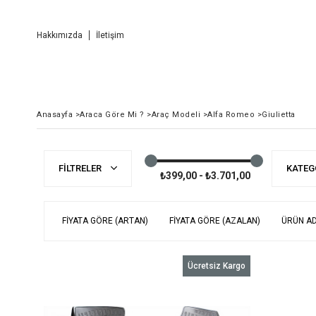
Hakkımızda
İletişim
Anasayfa
>
Araca Göre Mi ?
>
Araç Modeli
>
Alfa Romeo
>
Giulietta
FILTRELER
KATEG
₺399,00 - ₺3.701,00
FIYATA GÖRE (ARTAN)
FIYATA GÖRE (AZALAN)
ÜRÜN AD
Ücretsiz Kargo