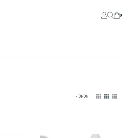
0
7 ÜRÜN