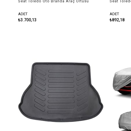
Seat Toledo Oto Branda Araç Örtüsü
Seat Toled
2004-2009 Niken
Kesilebilir
ADET
ADET
₺3.700,13
₺892,18