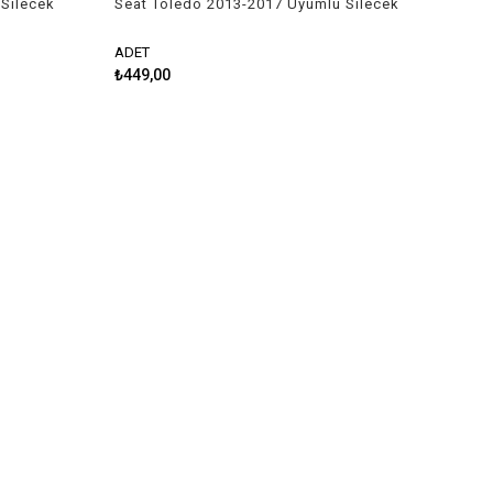
Silecek
Seat Toledo 2013-2017 Uyumlu Silecek
Takımı
ADET
₺449,00