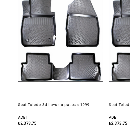
Seat Toledo 3d havuzlu paspas 1999-
Seat Toled
2004 Rizline
2012 Rizli
ADET
ADET
₺2.373,75
₺2.373,75