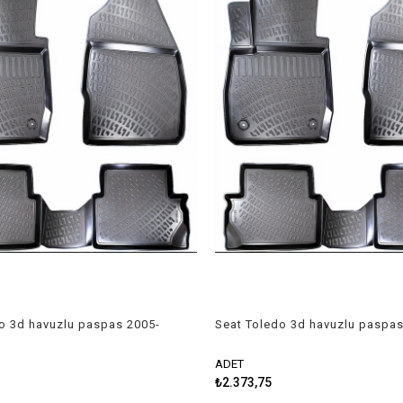
o 3d havuzlu paspas 2005-
Seat Toledo 3d havuzlu paspas
ne
2018 Rizline
ADET
₺2.373,75