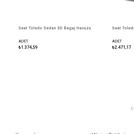
Seat Toledo Sedan 3D Bagaj Havuzu
Seat Toled
1998-2004 Rizline
2004-2009
ADET
ADET
₺1.374,59
₺2.471,17