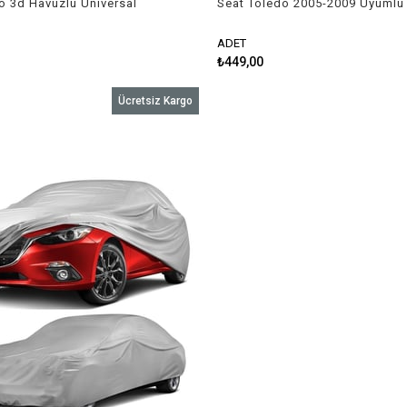
o 3d Havuzlu Üniversal
Seat Toledo 2005-2009 Uyumlu 
 Paspas
Takımı
ADET
₺449,00
Ücretsiz Kargo