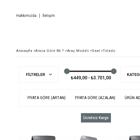
Hakkımızda
İletişim
Anasayfa
>
Araca Göre Mi ?
>
Araç Modeli
>
Seat
>
Toledo
FILTRELER
KATEG
₺449,00 - ₺3.701,00
FIYATA GÖRE (ARTAN)
FIYATA GÖRE (AZALAN)
ÜRÜN AD
Ücretsiz Kargo