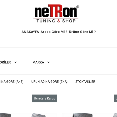
ANASAYFA
Araca Göre Mi ?
Ürüne Göre Mi ?
ORILER
MARKA
INA GÖRE (A>Z)
ÜRÜN ADINA GÖRE (Z<A)
STOKTAKILER
Ücretsiz Kargo