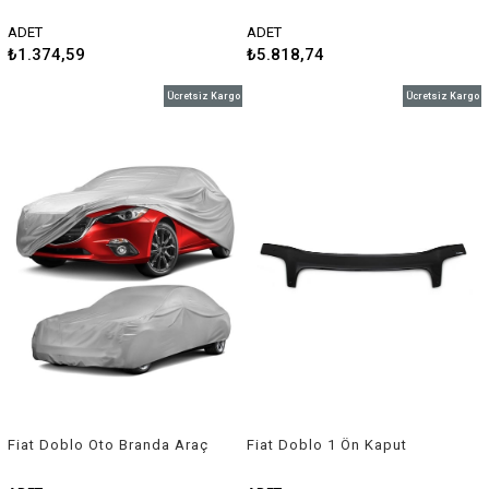
havuzu 2011-2019 Rizline
Örtüsü 2010-2015 Niken
ADET
ADET
₺1.374,59
₺5.818,74
Ücretsiz Kargo
Ücretsiz Kargo
Fiat Doblo Oto Branda Araç
Fiat Doblo 1 Ön Kaput
Örtüsü 2015-2021 Niken
Rüzgarlığı 2000-2005 Arası