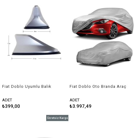
Fiat Doblo Uyumlu Balık
Fiat Doblo Oto Branda Araç
Sırtı Shark Anten Gri
Örtüsü 2015-2021 Guard
ADET
ADET
₺399,00
₺3.997,49
Ücretsiz Kargo