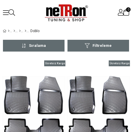
0
Doblo
Sıralama
Filtreleme
Ücretsiz Kargo
Ücretsiz Kargo