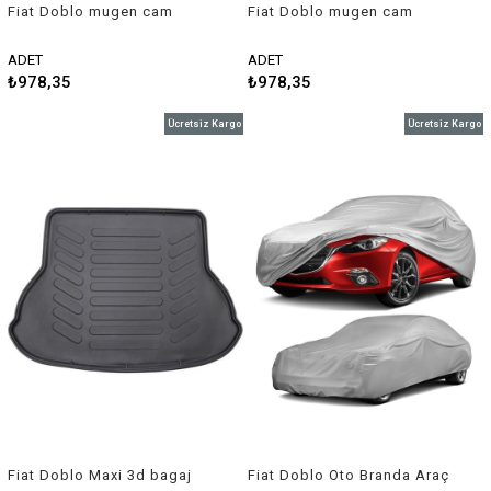
Fiat Doblo mugen cam
Fiat Doblo mugen cam
rüzgarlığı 4 lü Set 2010-2017
rüzgarlığı 2 li Set 2000-2009
Sunplex
Sunplex
ADET
ADET
₺978,35
₺978,35
Ücretsiz Kargo
Ücretsiz Kargo
Fiat Doblo Maxi 3d bagaj
Fiat Doblo Oto Branda Araç