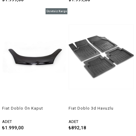
Ücretsiz Kargo
Fiat Doblo Ön Kaput
Fiat Doblo 3d Havuzlu
Rüzgarlığı 2015 ve Sonrası
Üniversal Kesilebilir Paspas
ADET
ADET
₺1.999,00
₺892,18