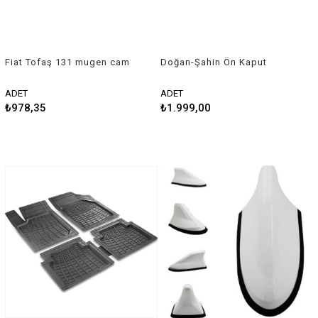
Fiat Tofaş 131 mugen cam
Doğan-Şahin Ön Kaput
rüzgarlığı 4 lü Set Sunplex
Rüzgarlığı 1988-2002 Arası
ADET
ADET
₺978,35
₺1.999,00