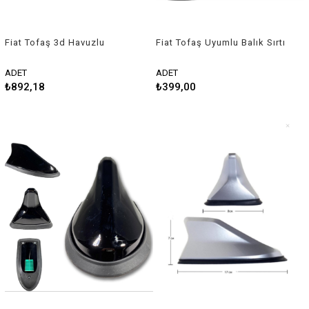
Fiat Tofaş 3d Havuzlu
Fiat Tofaş Uyumlu Balık Sırtı
Üniversal Kesilebilir Paspas
Shark Anten Beyaz
ADET
ADET
₺892,18
₺399,00