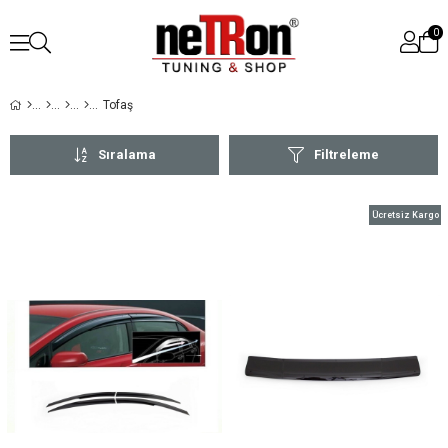
0
Tofaş
Sıralama
Filtreleme
Ücretsiz Kargo