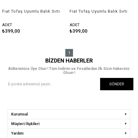
Fiat Tofaş Uyumlu Balık Sırtı
Fiat Tofaş Uyumlu Balık Sırtı
Shark Anten Siyah
Shark Anten Gri
ADET
ADET
₺399,00
₺399,00
1
BIZDEN HABERLER
Bültenimize Üye Olun ! Tüm İndirim ve Fırsatlardan İlk Sizin Haberiniz
Olsun !
GÖNDER
Kurumsal
Müşteri İlişkileri
Yardım