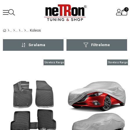
0
Koleos
Sıralama
Filtreleme
Ücretsiz Kargo
Ücretsiz Kargo