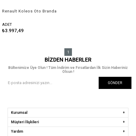
Renault Koleos Oto Branda
Araç Örtüsü 2008-2011
Guard
ADET
₺3.997,49
1
BIZDEN HABERLER
Bültenimize Üye Olun ! Tüm İndirim ve Fırsatlardan İlk Sizin Haberiniz
Olsun !
GÖNDER
Kurumsal
Müşteri İlişkileri
Yardım