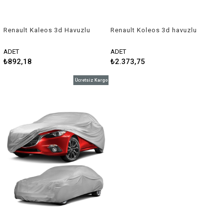
Renault Kaleos 3d Havuzlu
Renault Koleos 3d havuzlu
Üniversal Kesilebilir Paspas
paspas 2016-2022 Rizline
ADET
ADET
₺892,18
₺2.373,75
Ücretsiz Kargo