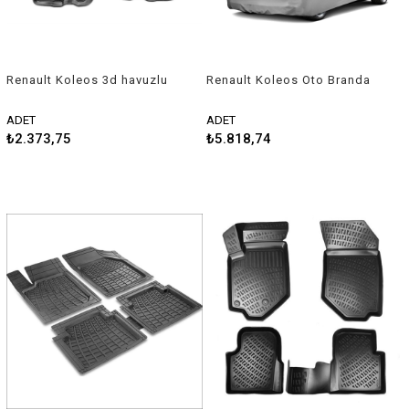
Renault Koleos 3d havuzlu
Renault Koleos Oto Branda
paspas 2018 sonrası Rizline
Araç Örtüsü 2008-2011
Niken
ADET
ADET
₺2.373,75
₺5.818,74