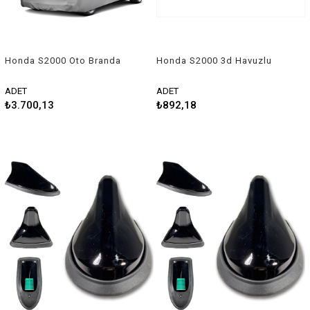
Honda S2000 Oto Branda
Honda S2000 3d Havuzlu
Araç Örtüsü Niken
Üniversal Kesilebilir Paspas
ADET
ADET
₺3.700,13
₺892,18