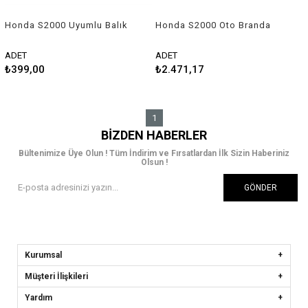
Honda S2000 Uyumlu Balık
Honda S2000 Oto Branda
Sırtı Shark Anten Gri
Araç Örtüsü Guard
ADET
ADET
₺399,00
₺2.471,17
1
BIZDEN HABERLER
Bültenimize Üye Olun ! Tüm İndirim ve Fırsatlardan İlk Sizin Haberiniz
Olsun !
GÖNDER
Kurumsal
Müşteri İlişkileri
Yardım