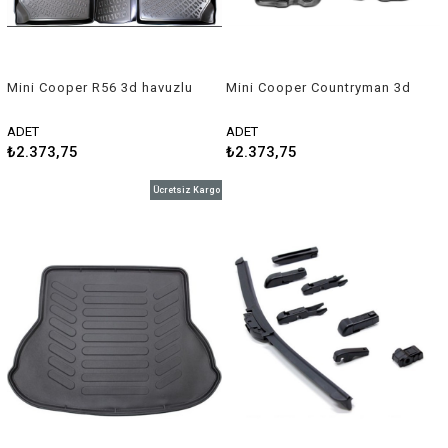
Mini Cooper R56 3d havuzlu
Mini Cooper Countryman 3d
paspas 2007-2013 Rizline
havuzlu paspas 2017
sonrası Rizline
ADET
ADET
₺2.373,75
₺2.373,75
Ücretsiz Kargo