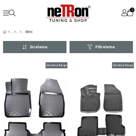
0
Mini
Sıralama
Filtreleme
Ücretsiz Kargo
Ücretsiz Kargo