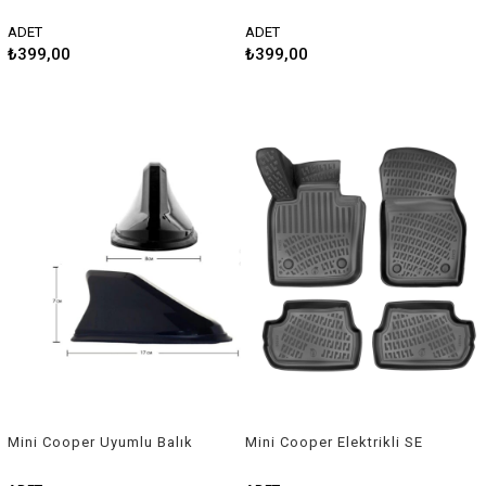
Sırtı Shark Anten Gri
Sırtı Shark Anten Beyaz
ADET
ADET
₺399,00
₺399,00
Mini Cooper Uyumlu Balık
Mini Cooper Elektrikli SE
Sırtı Shark Anten Siyah
F56 2021 Sonrası Havuzlu
Paspas