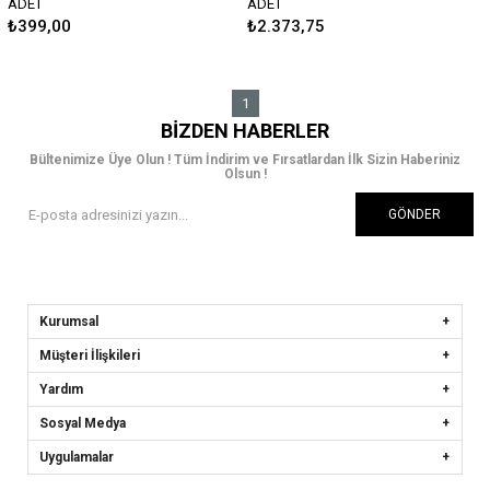
ADET
ADET
₺399,00
₺2.373,75
1
BIZDEN HABERLER
Bültenimize Üye Olun ! Tüm İndirim ve Fırsatlardan İlk Sizin Haberiniz
Olsun !
GÖNDER
Kurumsal
Müşteri İlişkileri
Yardım
Sosyal Medya
Uygulamalar