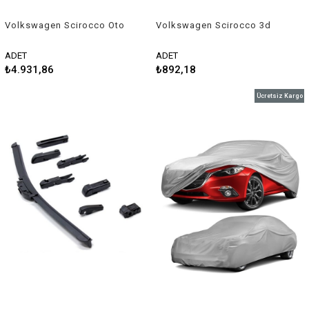
Volkswagen Scirocco Oto
Volkswagen Scirocco 3d
Branda Araç Örtüsü Niken
Havuzlu Üniversal Kesilebilir
Paspas
ADET
ADET
₺4.931,86
₺892,18
Ücretsiz Kargo