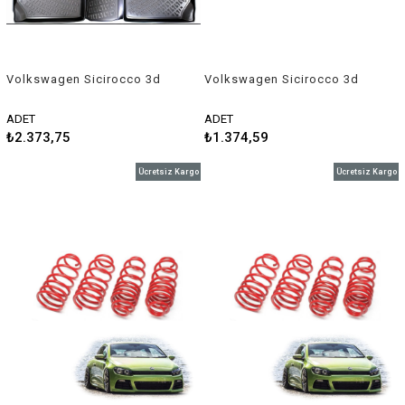
Volkswagen Sicirocco 3d
Volkswagen Sicirocco 3d
havuzlu paspas 2008-2018
bagaj havuzu 2008-2018
Rizline
Rizline
ADET
ADET
₺2.373,75
₺1.374,59
Ücretsiz Kargo
Ücretsiz Kargo