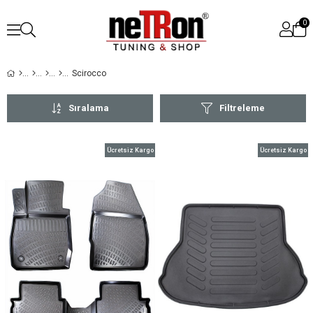
0
Scirocco
Sıralama
Filtreleme
Ücretsiz Kargo
Ücretsiz Kargo