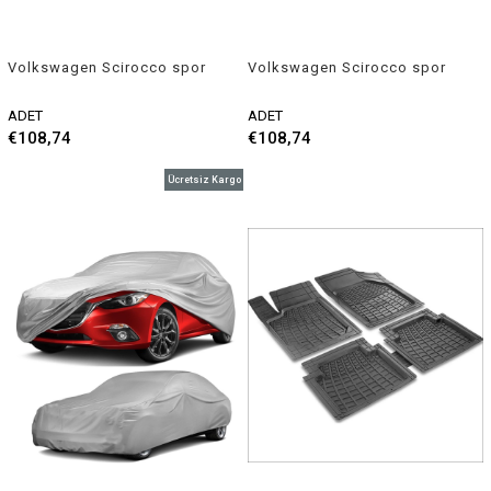
Volkswagen Scirocco spor
Volkswagen Scirocco spor
yay helezon 30mm/30mm
yay helezon 45mm/45mm
2008-2017 Coil-ex
2008-2017 Coil-ex
ADET
ADET
€108,74
€108,74
Ücretsiz Kargo