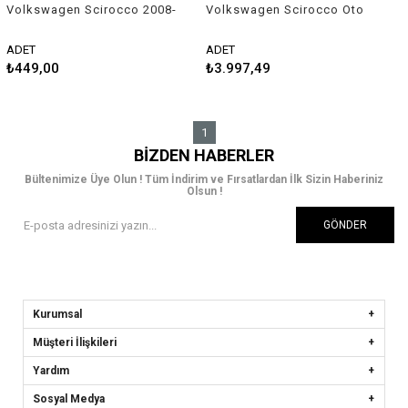
Volkswagen Scirocco 2008-
Volkswagen Scirocco Oto
2017 Uyumlu Silecek Takımı
Branda Araç Örtüsü Guard
ADET
ADET
₺449,00
₺3.997,49
1
BIZDEN HABERLER
Bültenimize Üye Olun ! Tüm İndirim ve Fırsatlardan İlk Sizin Haberiniz
Olsun !
GÖNDER
Kurumsal
Müşteri İlişkileri
Yardım
Sosyal Medya