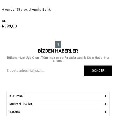
Hyundai Starex Uyumlu Balık
Sırtı Shark Anten Gri
ADET
₺399,00
1
BIZDEN HABERLER
Bültenimize Üye Olun ! Tüm İndirim ve Fırsatlardan İlk Sizin Haberiniz
Olsun !
GÖNDER
Kurumsal
Müşteri İlişkileri
Yardım