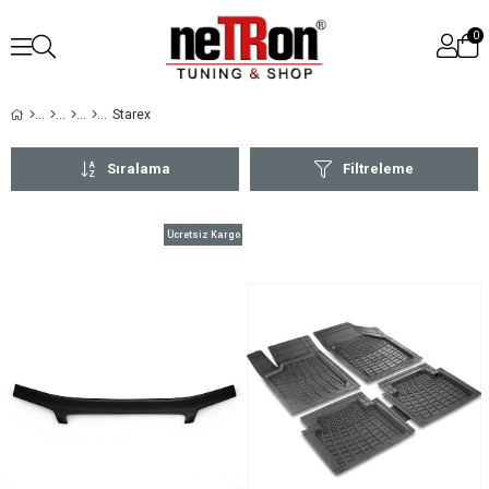
0
Starex
Sıralama
Filtreleme
Ücretsiz Kargo