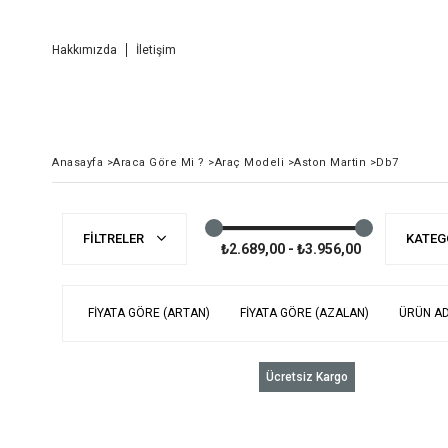
Hakkımızda
İletişim
Anasayfa
>
Araca Göre Mi ?
>
Araç Modeli
>
Aston Martin
>
Db7
FILTRELER
KATEG
₺2.689,00 - ₺3.956,00
FIYATA GÖRE (ARTAN)
FIYATA GÖRE (AZALAN)
ÜRÜN AD
Ücretsiz Kargo