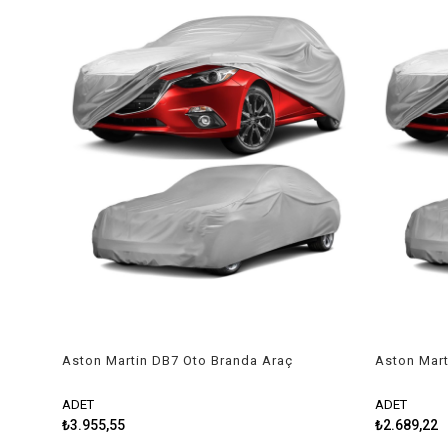
Aston Martin DB7 Oto Branda Araç
Aston Mart
Örtüsü Niken
Örtüsü Gua
ADET
ADET
₺3.955,55
₺2.689,22